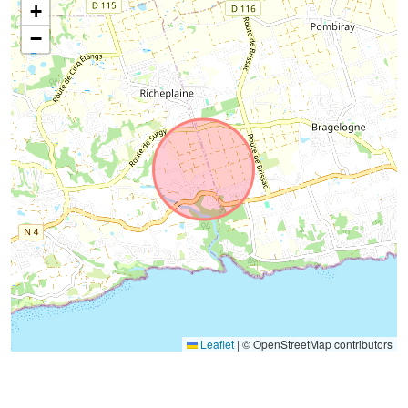
+
−
Leaflet
|
© OpenStreetMap contributors