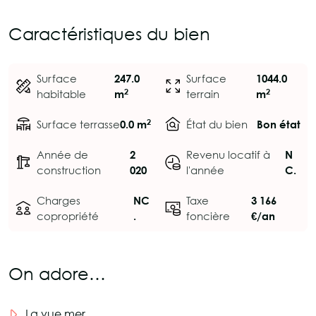
Caractéristiques du bien
Surface
247.0
Surface
1044.0
2
2
habitable
m
terrain
m
2
Surface terrasse
0.0 m
État du bien
Bon état
Année de
2
Revenu locatif à
N
construction
020
l'année
C.
Charges
NC
Taxe
3 166
copropriété
.
foncière
€/an
On adore…
La vue mer