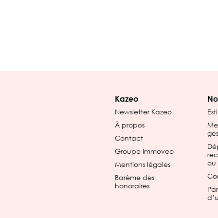
Kazeo
No
Newsletter Kazeo
Est
À propos
Met
ges
Contact
Dé
Groupe Immoveo
re
ou 
Mentions légales
Co
Barème des
honoraires
Par
d’u