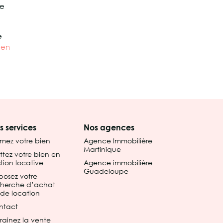
te
e
 en
s services
Nos agences
imez votre bien
Agence Immobilière
Martinique
tez votre bien en
tion locative
Agence immobilière
Guadeloupe
posez votre
cherche d’achat
de location
ntact
rainez la vente