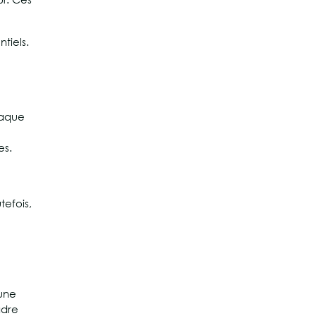
tiels.
haque
es.
tefois,
 une
adre