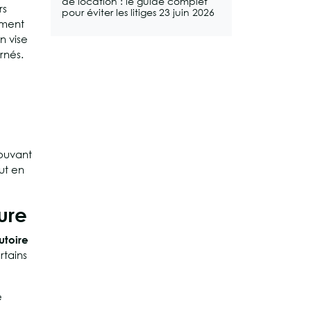
de location : le guide complet
rs
pour éviter les litiges
23 juin 2026
ement
n vise
rnés.
pouvant
ut en
ure
utoire
rtains
e