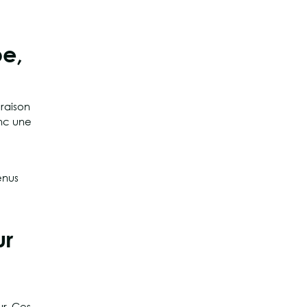
e
pe,
 raison
nc une
enus
ur
ur. Ces