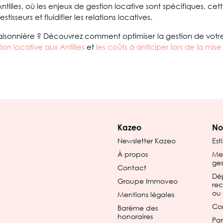
ntilles, où les enjeux de gestion locative sont spécifiques, cet
sseurs et fluidifier les relations locatives.
saisonnière ? Découvrez comment optimiser la gestion de votr
tion locative aux Antilles
et
les coûts à anticiper lors de la mise
Kazeo
No
Newsletter Kazeo
Est
À propos
Met
ges
Contact
Dé
Groupe Immoveo
re
ou 
Mentions légales
Co
Barème des
honoraires
Par