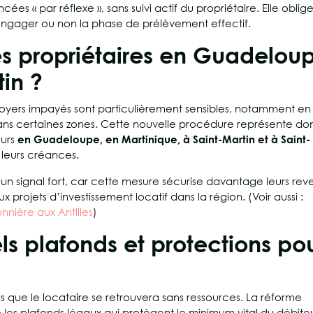
es « par réflexe », sans suivi actif du propriétaire. Elle oblig
d’engager ou non la phase de prélèvement effectif.
es propriétaires en Guadelou
tin ?
x loyers impayés sont particulièrement sensibles, notamment en
ans certaines zones. Cette nouvelle procédure représente do
urs
en Guadeloupe, en Martinique, à Saint-Martin et à Saint-
 leurs créances.
t un signal fort, car cette mesure sécurise davantage leurs rev
projets d’investissement locatif dans la région. (Voir aussi :
nnière aux Antilles
)
uels plafonds et protections po
 pas que le locataire se retrouvera sans ressources. La réforme
re les plafonds légaux qui protègent le minimum vital du débite