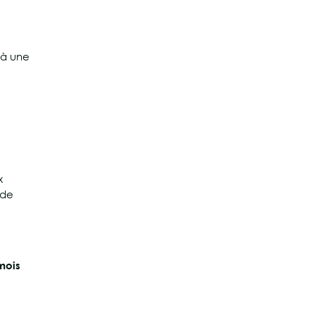
 à une
x
 de
 mois