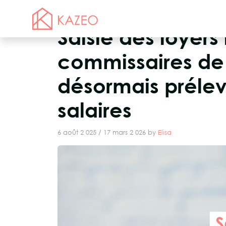
Saisie des loyers
commissaires de 
désormais prélev
salaires
6 août 2 025
/
17 mars 2 026
by
Elisa