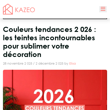
M
Open side menu
Couleurs tendances 2 026 :
les teintes incontournables
pour sublimer votre
décoration
28 novembre 2 025
/
2 décembre 2 025
by
Elisa